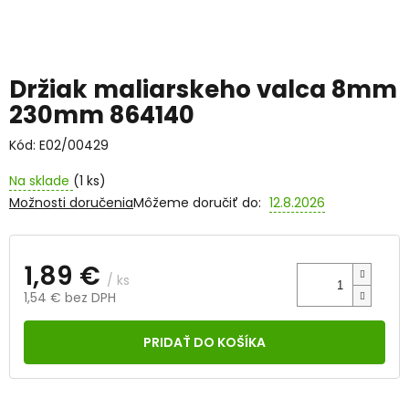
Držiak maliarskeho valca 8mm
230mm 864140
Kód:
E02/00429
Na sklade
(1 ks)
Možnosti doručenia
Môžeme doručiť do:
12.8.2026
1,89 €
/ ks
1,54 € bez DPH
Jednotková
cena:
PRIDAŤ DO KOŠÍKA