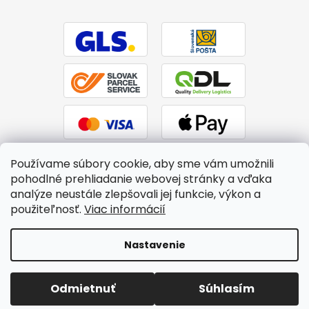
Používame súbory cookie, aby sme vám umožnili
pohodlné prehliadanie webovej stránky a vďaka
analýze neustále zlepšovali jej funkcie, výkon a
použiteľnosť.
Viac informácií
Vytvoril Shoptet
|
Upravil Balkys
Nastavenie
Copyright 2026
BTPS.sk
. Všetky práva vyhradené.
Upraviť
Odmietnuť
Súhlasím
nastavenie cookies