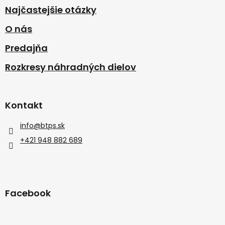
Najčastejšie otázky
O nás
Predajňa
Rozkresy náhradných dielov
Kontakt
info
@
btps.sk
+421 948 882 689
Facebook