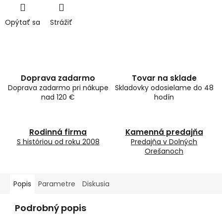
Opýtať sa
Strážiť
Doprava zadarmo
Tovar na sklade
Doprava zadarmo pri nákupe
Skladovky odosielame do 48
nad 120 €
hodín
Rodinná firma
Kamenná predajňa
S históriou od roku 2008
Predajňa v Dolných
Orešanoch
Popis
Parametre
Diskusia
Podrobný popis