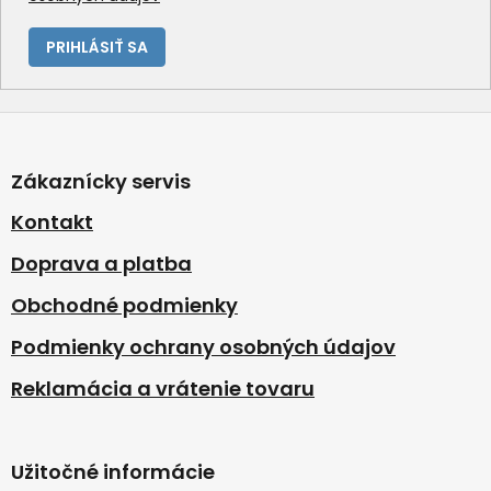
PRIHLÁSIŤ SA
Z
á
p
Zákaznícky servis
ä
t
Kontakt
i
Doprava a platba
e
Obchodné podmienky
Podmienky ochrany osobných údajov
Reklamácia a vrátenie tovaru
Užitočné informácie