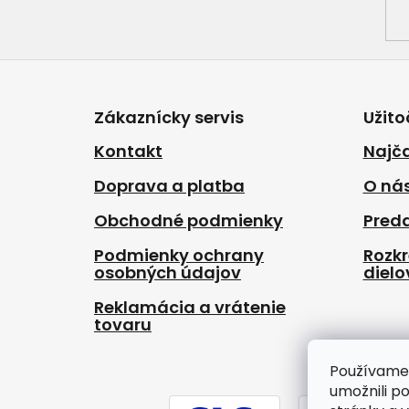
Z
á
p
Zákaznícky servis
Užito
ä
t
Kontakt
Najča
i
Doprava a platba
O ná
e
Obchodné podmienky
Pred
Podmienky ochrany
Rozk
osobných údajov
dielo
Reklamácia a vrátenie
tovaru
Používame
umožnili p