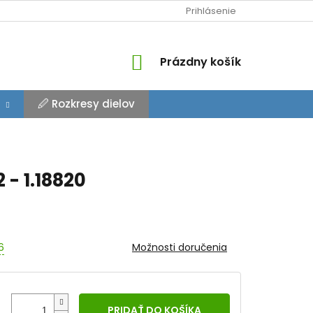
Prihlásenie
NÁKUPNÝ
Prázdny košík
KOŠÍK
🖉 Rozkresy dielov
 - 1.18820
6
Možnosti doručenia
PRIDAŤ DO KOŠÍKA