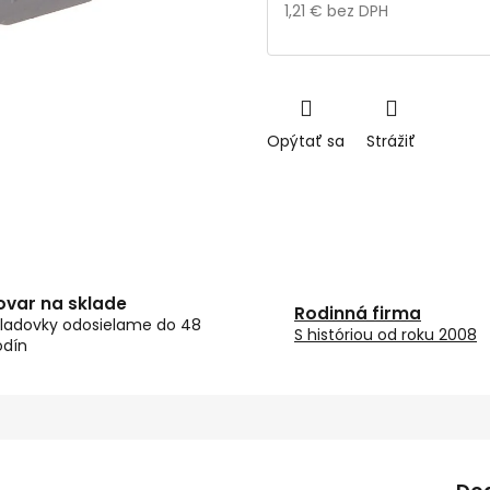
1,21 € bez DPH
Jednotková
cena:
Opýtať sa
Strážiť
ovar na sklade
Rodinná firma
ladovky odosielame do 48
S históriou od roku 2008
odín