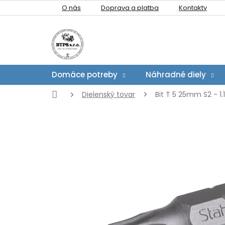
Prejsť
O nás
Doprava a platba
Kontakty
na
obsah
Domáce potreby
Náhradné diely
Domov
Dielenský tovar
Bit T 5 25mm S2 - 1