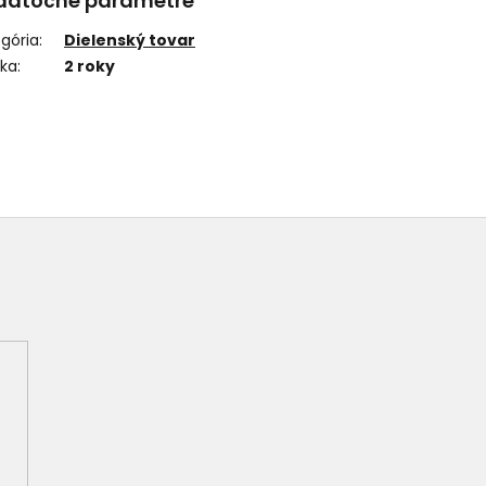
datočné parametre
gória
:
Dielenský tovar
uka
:
2 roky