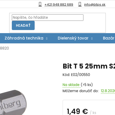
+421 948 882 689
info@btps.sk
HĽADAŤ
Záhradná technika
Dielenský tovar
Bazár
.18820
Bit T 5 25mm S2
Kód:
E02/00550
Na sklade
(>5 ks)
Môžeme doručiť do:
12.8.202
1,49 €
/ ks