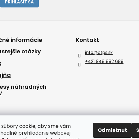
PRIHLÁSIŤ SA
čné informácie
Kontakt
stejšie otázky
info
@
btps.sk
+421 948 882 689
s
ajňa
resy náhradných
v
 súbory cookie, aby sme vám
Odmietnuť
ohodlné prehliadanie webovej