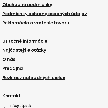
Obchodné podmienky
Podmienky ochrany osobných údajov
Reklamácia a vrátenie tovaru
Užitočné informácie
Najčastejšie otázky
O nás
Predajňa
Rozkresy náhradných dielov
Kontakt
info
@
btps.sk