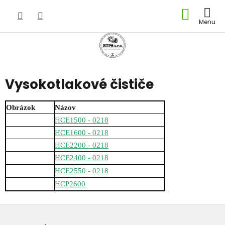
Prejsť
NÁKU
na
obsah
KOŠÍK
Vysokotlakové čističe
Obrázok
Názov
HCE1500 - 0218
HCE1600 - 0218
HCE2200 - 0218
HCE2400 - 0218
HCE2550 - 0218
HCP2600