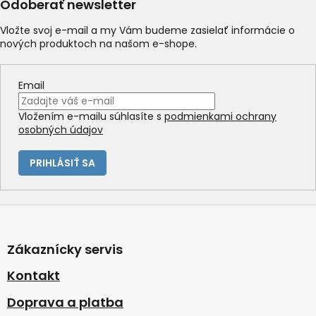
Odoberať newsletter
Vložte svoj e-mail a my Vám budeme zasielať informácie o
nových produktoch na našom e-shope.
Email
Vložením e-mailu súhlasíte s
podmienkami ochrany
osobných údajov
PRIHLÁSIŤ SA
Z
á
p
Zákaznícky servis
ä
t
Kontakt
i
Doprava a platba
e