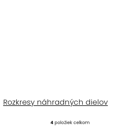
Rozkresy náhradných dielov
4
položiek celkom
O
v
l