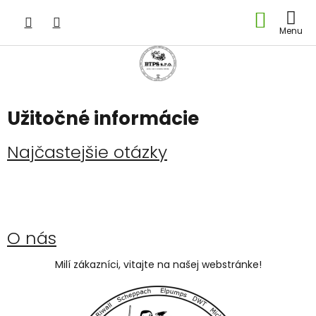
Prejsť
NÁKU
na
obsah
KOŠÍK
Užitočné informácie
V
Najčastejšie otázky
ý
p
i
s
č
O nás
l
á
Milí zákazníci, vitajte na našej webstránke!
n
k
o