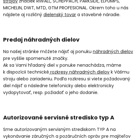
strojov
značiek RIWALL, SCHEPPACH, PARKSIDE, ELPUMPS,
MICHELIN, DWT, MTD, GTM PROFESIONAL. Okrem toho u nás
nájdete aj rozličný
dielenský tovar
a stavebné náradie.
Predaj náhradných dielov
Na našej stránke môžete nájsť aj ponuku
náhradných dielov
pre vyššie spomenuté značky.
Ak sa Vami hľadaný diel v ponuke nenachádza, máme
k dispozícii technické
rozkresy náhradných dielov
k Vášmu
stroju alebo zariadeniu. Podľa rozkresu si viete požadovaný
diel nájsť a následne telefonicky alebo elektronicky
vydopytovať, resp. požiadať o jeho dodanie.
Autorizované servisné stredisko typ A
Sme autorizovaným servisným strediskom TYP A na
vykonávanie záručných a pozáručních opráv pre majiteľov