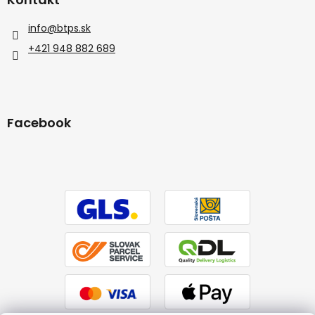
info
@
btps.sk
+421 948 882 689
Facebook