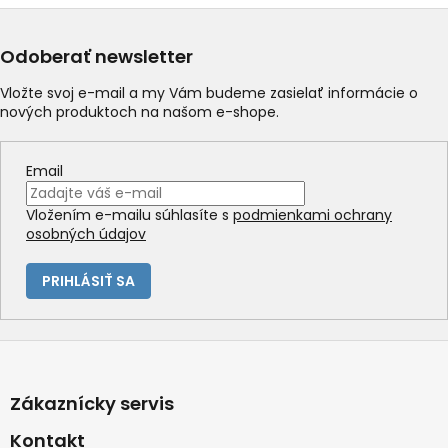
á
d
a
Odoberať newsletter
c
i
Vložte svoj e-mail a my Vám budeme zasielať informácie o
e
nových produktoch na našom e-shope.
p
r
v
Email
k
y
Vložením e-mailu súhlasíte s
podmienkami ochrany
v
osobných údajov
ý
p
i
PRIHLÁSIŤ SA
s
u
Z
á
p
Zákaznícky servis
ä
t
Kontakt