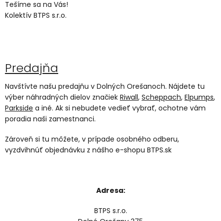
Tešíme sa na Vás!
Kolektív BTPS s.r.o.
Predajňa
Navštívte našu predajňu v Dolných Orešanoch. Nájdete tu
výber náhradných dielov značiek
Riwall
,
Scheppach
,
Elpumps
,
Parkside
a iné. Ak si nebudete vedieť vybrať, ochotne vám
poradia naši zamestnanci.
Zároveň si tu môžete, v prípade osobného odberu,
vyzdvihnúť objednávku z nášho e-shopu BTPS.sk
Adresa:
BTPS s.r.o.