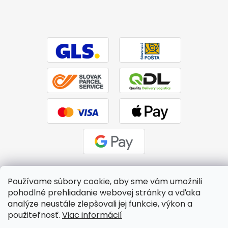
Používame súbory cookie, aby sme vám umožnili
pohodlné prehliadanie webovej stránky a vďaka
Vytvoril Shoptet
|
Upravil Balkys
analýze neustále zlepšovali jej funkcie, výkon a
použiteľnosť.
Viac informácií
Copyright 2026
BTPS.sk
. Všetky práva vyhradené.
Upraviť