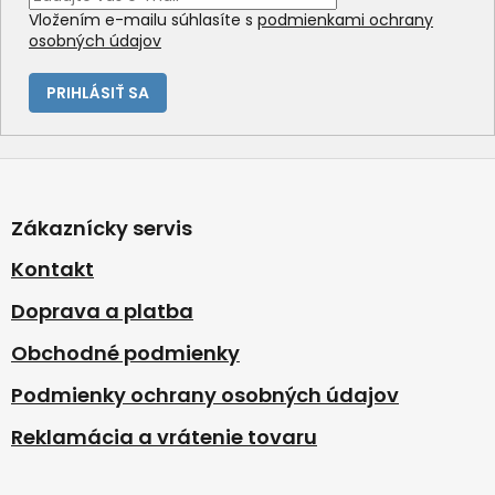
Vložením e-mailu súhlasíte s
podmienkami ochrany
osobných údajov
PRIHLÁSIŤ SA
Z
á
p
Zákaznícky servis
ä
t
Kontakt
i
Doprava a platba
e
Obchodné podmienky
Podmienky ochrany osobných údajov
Reklamácia a vrátenie tovaru