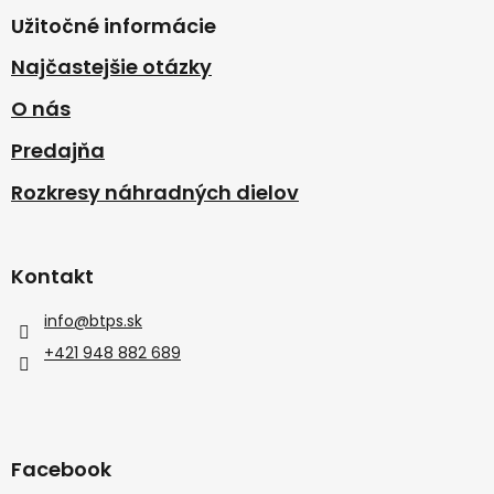
Užitočné informácie
Najčastejšie otázky
O nás
Predajňa
Rozkresy náhradných dielov
Kontakt
info
@
btps.sk
+421 948 882 689
Facebook