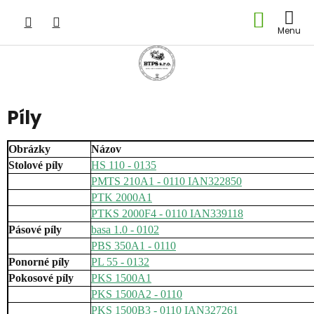
Prejsť
NÁKU
na
obsah
KOŠÍK
Píly
Obrázky
Názov
Stolové píly
HS 110 - 0135
PMTS 210A1 - 0110 IAN322850
PTK 2000A1
PTKS 2000F4 - 0110 IAN339118
Pásové píly
basa 1.0 - 0102
PBS 350A1 - 0110
Ponorné píly
PL 55 - 0132
Pokosové píly
PKS 1500A1
PKS 1500A2 - 0110
PKS 1500B3 - 0110 IAN327261