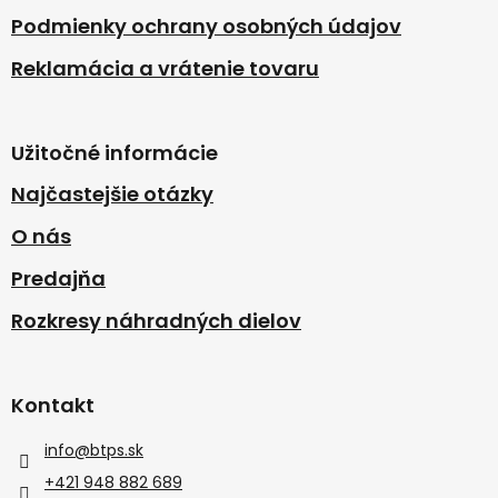
Podmienky ochrany osobných údajov
Reklamácia a vrátenie tovaru
Užitočné informácie
Najčastejšie otázky
O nás
Predajňa
Rozkresy náhradných dielov
Kontakt
info
@
btps.sk
+421 948 882 689