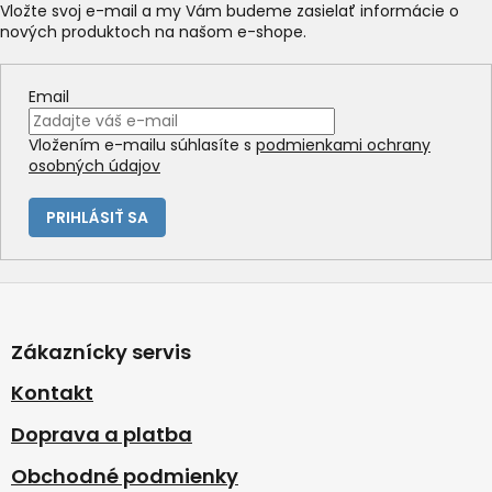
Vložte svoj e-mail a my Vám budeme zasielať informácie o
nových produktoch na našom e-shope.
Email
Vložením e-mailu súhlasíte s
podmienkami ochrany
osobných údajov
PRIHLÁSIŤ SA
Z
á
p
Zákaznícky servis
ä
t
Kontakt
i
Doprava a platba
e
Obchodné podmienky