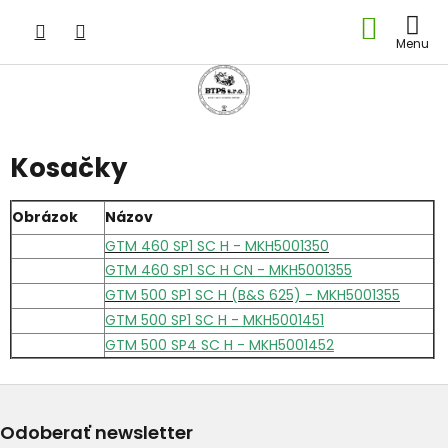
Prejsť
NÁKU
na
obsah
KOŠÍK
Kosačky
Obrázok
Názov
GTM 460 SP1 SC H - MKH5001350
GTM 460 SP1 SC H CN - MKH5001355
GTM 500 SP1 SC H (B&S 625) - MKH5001355
GTM 500 SP1 SC H - MKH5001451
GTM 500 SP4 SC H - MKH5001452
Odoberať newsletter