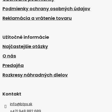
Podmienky ochrany osobných údajov
Reklamácia a vrátenie tovaru
Užitočné informácie
Najčastejšie otázky
O nás
Predajňa
Rozkresy náhradných dielov
Kontakt
info
@
btps.sk
+421 948 882 689