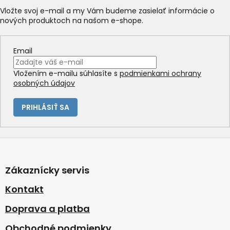
Vložte svoj e-mail a my Vám budeme zasielať informácie o
nových produktoch na našom e-shope.
Email
Vložením e-mailu súhlasíte s
podmienkami ochrany
osobných údajov
PRIHLÁSIŤ SA
Z
á
p
Zákaznícky servis
ä
t
Kontakt
i
Doprava a platba
e
Obchodné podmienky