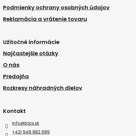
Podmienky ochrany osobných údajov
Reklamácia a vrátenie tovaru
Užitočné informácie
Najčastejšie otázky
O nás
Predajňa
Rozkresy náhradných dielov
Kontakt
info
@
btps.sk
+421 948 882 689