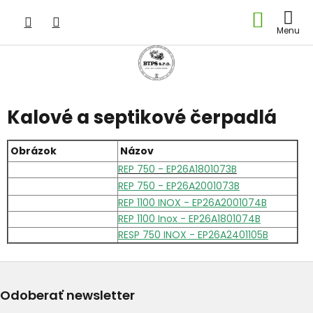
Prejsť
NÁKU
na
obsah
KOŠÍK
Kalové a septikové čerpadlá
Obrázok
Názov
REP 750 - EP26A1801073B
REP 750 - EP26A2001073B
REP 1100 INOX - EP26A2001074B
REP 1100 Inox - EP26A1801074B
RESP 750 INOX - EP26A2401105B
Odoberať newsletter