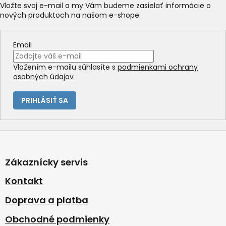
Vložte svoj e-mail a my Vám budeme zasielať informácie o
nových produktoch na našom e-shope.
Email
Vložením e-mailu súhlasíte s
podmienkami ochrany
osobných údajov
PRIHLÁSIŤ SA
Z
á
p
Zákaznícky servis
ä
t
Kontakt
i
Doprava a platba
e
Obchodné podmienky